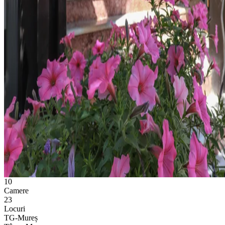
10
Camere
23
Locuri
TG-Mureș