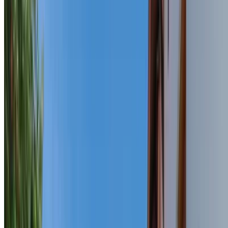
Contact
Ne găsiți la
Adresă
Str. Evreilor Martiri Nr. 25 C 540545, Târgu-Mureș Județul Mureș,
România
Telefon
0040-747-507.013
Email
office@doina-jeno.ro