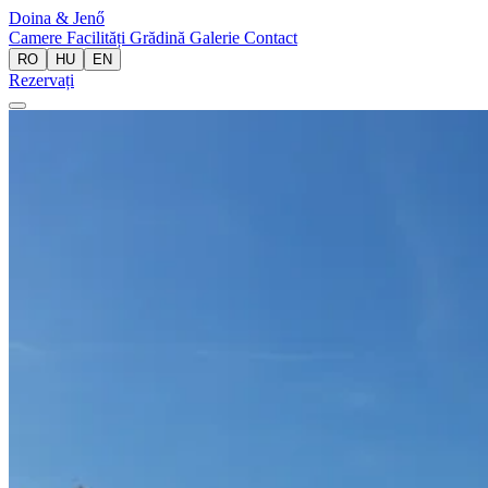
Doina
& Jenő
Camere
Facilități
Grădină
Galerie
Contact
RO
HU
EN
Rezervați