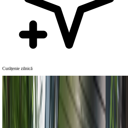
Curățenie zilnică
Exterior
Grădina & Terasa
Un colț verde al pensiunii noastre. Grădina cu pomi fructiferi, florile
înmiresmate și terasa acoperită cu pergolă vă invită să vă relaxați în
aer liber.
Rezervați o cameră