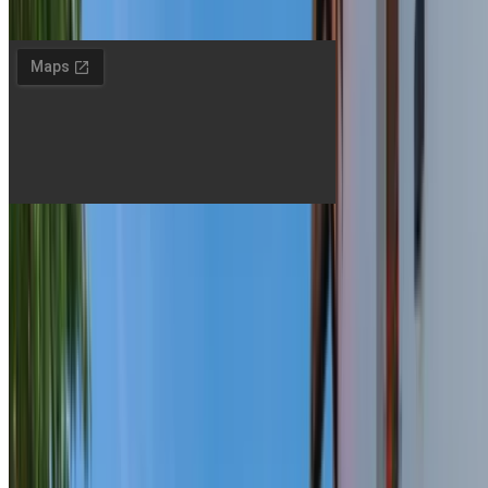
Vă rugăm să nu aduceți câini.
Doina
& Jenő
Pensiune în Târgu-Mureș
© 2026 Doina & Jenő. Toate drepturile rezervate.