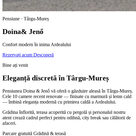
Pensiune · Târgu-Mureș
Doina
& Jenő
Confort modern în inima Ardealului
Rezervați acum
Descoperă
Bine ați venit
Eleganță discretă în Târgu-Mureș
Pensiunea Doina & Jenő vă oferă o găzduire aleasă în Târgu-Mureș.
Cele 10 camere recent renovate — finisate cu marmură și lemn cald
— îmbină eleganța modernă cu primirea caldă a Ardealului.
Grădina înflorită, terasa acoperită cu pergolă și personalul nostru
atent crează cadrul perfect pentru odihnă, city break sau călătorii de
afaceri.
Parcare gratuită
Grădină & terasă