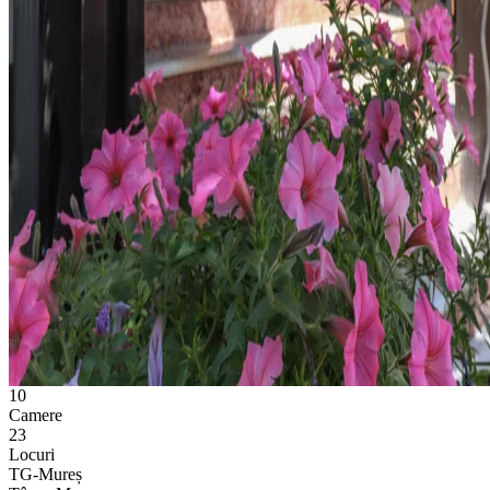
10
Camere
23
Locuri
TG-Mureș