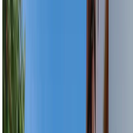
Contact
Ne găsiți la
Adresă
Str. Evreilor Martiri Nr. 25 C 540545, Târgu-Mureș Județul Mureș,
România
Telefon
0040-747-507.013
Email
office@doina-jeno.ro