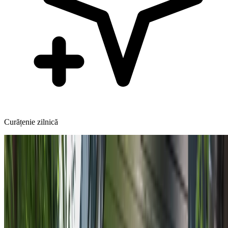
Curățenie zilnică
Exterior
Grădina & Terasa
Un colț verde al pensiunii noastre. Grădina cu pomi fructiferi, florile
înmiresmate și terasa acoperită cu pergolă vă invită să vă relaxați în
aer liber.
Rezervați o cameră