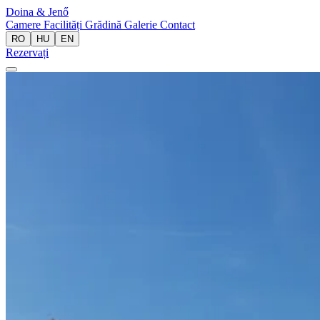
Doina
& Jenő
Camere
Facilități
Grădină
Galerie
Contact
RO
HU
EN
Rezervați