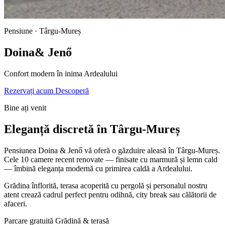
Pensiune · Târgu-Mureș
Doina
& Jenő
Confort modern în inima Ardealului
Rezervați acum
Descoperă
Bine ați venit
Eleganță discretă în Târgu-Mureș
Pensiunea Doina & Jenő vă oferă o găzduire aleasă în Târgu-Mureș.
Cele 10 camere recent renovate — finisate cu marmură și lemn cald
— îmbină eleganța modernă cu primirea caldă a Ardealului.
Grădina înflorită, terasa acoperită cu pergolă și personalul nostru
atent crează cadrul perfect pentru odihnă, city break sau călătorii de
afaceri.
Parcare gratuită
Grădină & terasă