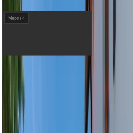
Vă rugăm să nu aduceți câini.
Doina
& Jenő
Pensiune în Târgu-Mureș
© 2026 Doina & Jenő. Toate drepturile rezervate.